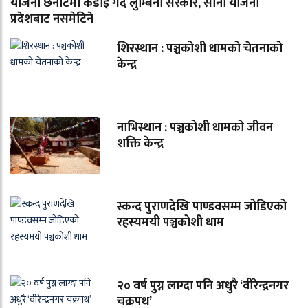
योजना छनोटमा कडाइ गर्दै लुम्बिनी सरकार, साना योजना
प्रदेशबाट नसमेटिने
शिरस्थान : पञ्चकोशी धामको चेतनाको
केन्द्र
नाभिस्थान : पञ्चकोशी धामको जीवन
शक्ति केन्द्र
स्कन्द पुराणदेखि पाण्डवसम्म जोडिएको
रहस्यमयी पञ्चकोशी धाम
२० वर्ष पुग्न लाग्दा पनि अधुरै ‘वीरेन्द्रनगर
चक्रपथ’