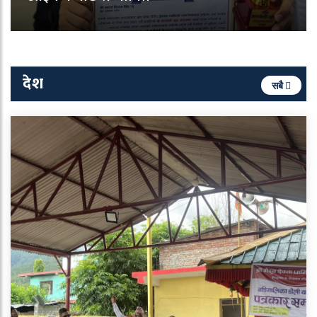
देश
सबै