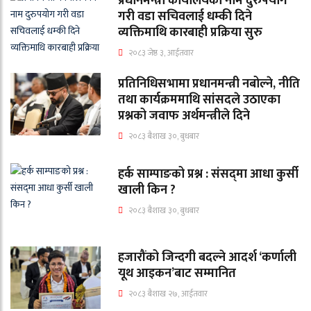
प्रधानमन्त्री कार्यालयको नाम दुरुपयोग
गरी वडा सचिवलाई धम्की दिने
व्यक्तिमाथि कारबाही प्रक्रिया सुरु
२०८३ जेष्ठ ३, आईतवार
प्रतिनिधिसभामा प्रधानमन्त्री नबोल्ने, नीति
तथा कार्यक्रममाथि सांसदले उठाएका
प्रश्नको जवाफ अर्थमन्त्रीले दिने
२०८३ बैशाख ३०, बुधबार
हर्क साम्पाङको प्रश्न : संसद्‌मा आधा कुर्सी
खाली किन ?
२०८३ बैशाख ३०, बुधबार
हजारौंको जिन्दगी बदल्ने आदर्श ‘कर्णाली
यूथ आइकन’बाट सम्मानित
२०८३ बैशाख २७, आईतवार