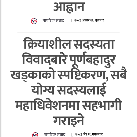
आह्वान
नागरिक संबाद
२०८३ असार २६, शुक्रबार
क्रियाशील सदस्यता
विवादबारे पूर्णबहादुर
खड्काको स्पष्टिकरण, सबै
योग्य सदस्यलाई
महाधिवेशनमा सहभागी
गराइने
नागरिक संबाद
२०८३ जेष्ठ १९, मंगलवार