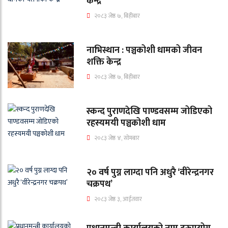
केन्द्र
२०८३ जेष्ठ ७, बिहीबार
नाभिस्थान : पञ्चकोशी धामको जीवन
शक्ति केन्द्र
२०८३ जेष्ठ ७, बिहीबार
स्कन्द पुराणदेखि पाण्डवसम्म जोडिएको
रहस्यमयी पञ्चकोशी धाम
२०८३ जेष्ठ ४, सोमबार
२० वर्ष पुग्न लाग्दा पनि अधुरै ‘वीरेन्द्रनगर
चक्रपथ’
२०८३ जेष्ठ ३, आईतवार