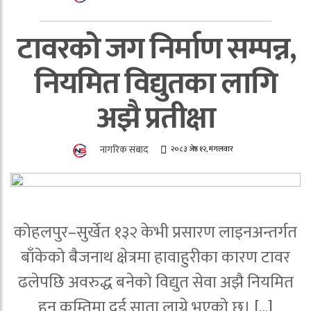
टावरको जग निर्माण सम्पन्न,
नियमित विद्युतका लागि
अझै प्रतीक्षा
नागरिक संबाद
२०८३ जेष्ठ १२, मंगलवार
कोहलपुर–सुर्खेत १३२ केभी प्रसारण लाइनअन्तर्गत
बाँकेको बैजनाथ क्षेत्रमा हावाहुरीका कारण टावर
ढलेपछि अवरुद्ध बनेको विद्युत सेवा अझै नियमित
हुन कम्तिमा दुई साता लाग्ने भएको छ। […]