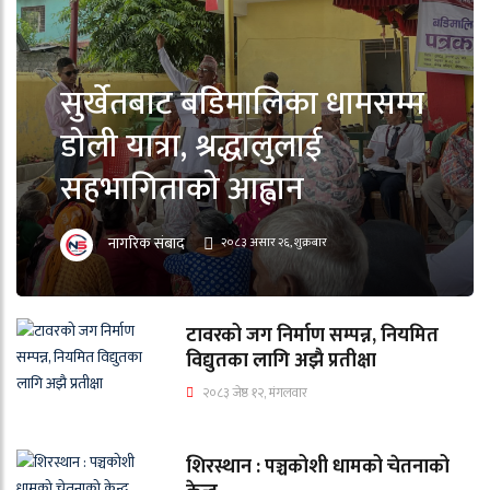
सुर्खेतबाट बडिमालिका धामसम्म
डोली यात्रा, श्रद्धालुलाई
सहभागिताको आह्वान
नागरिक संबाद
२०८३ असार २६, शुक्रबार
टावरको जग निर्माण सम्पन्न, नियमित
विद्युतका लागि अझै प्रतीक्षा
२०८३ जेष्ठ १२, मंगलवार
शिरस्थान : पञ्चकोशी धामको चेतनाको