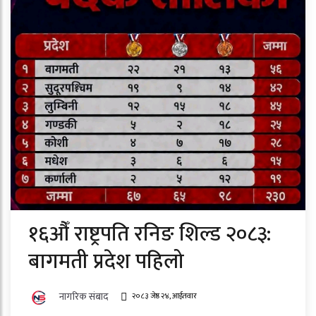
१६औँ राष्ट्रपति रनिङ शिल्ड २०८३:
बागमती प्रदेश पहिलो
नागरिक संबाद
२०८३ जेष्ठ २४, आईतवार