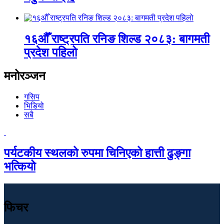
१६औँ राष्ट्रपति रनिङ शिल्ड २०८३: बागमती
प्रदेश पहिलो
मनोरञ्जन
गसिप
भिडियो
सबै
पर्यटकीय स्थलको रुपमा चिनिएको हात्ती ढुङ्गा
भत्कियो
फिचर