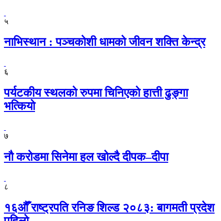
५
नाभिस्थान : पञ्चकोशी धामको जीवन शक्ति केन्द्र
६
पर्यटकीय स्थलको रुपमा चिनिएको हात्ती ढुङ्गा
भत्कियो
७
नौ करोडमा सिनेमा हल खोल्दै दीपक–दीपा
८
१६औँ राष्ट्रपति रनिङ शिल्ड २०८३: बागमती प्रदेश
पहिलो