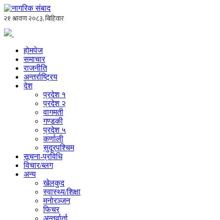
होमपेज
समाचार
राजनीति
अन्तर्राष्ट्रिय
देश
प्रदेश १
प्रदेश २
वागमती
गण्डकी
प्रदेश ५
कर्णाली
सुदूरपश्चिम
सूचना-प्रविधि
विचार/ब्लग
अन्य
खेलकुद
स्वास्थ्य/शिक्षा
मनोरञ्जन
फिचर
अन्तर्वार्ता