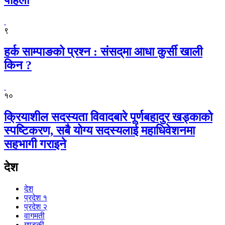
९
हर्क साम्पाङको प्रश्न : संसद्‌मा आधा कुर्सी खाली
किन ?
१०
क्रियाशील सदस्यता विवादबारे पूर्णबहादुर खड्काको
स्पष्टिकरण, सबै योग्य सदस्यलाई महाधिवेशनमा
सहभागी गराइने
देश
देश
प्रदेश १
प्रदेश २
वागमती
गण्डकी