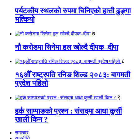
पर्यटकीय स्थलको रुपमा चिनिएको हात्ती ढुङ्गा
भत्कियो
७
नौ करोडमा सिनेमा हल खोल्दै दीपक–दीपा
८
१६औँ राष्ट्रपति रनिङ शिल्ड २०८३: बागमती
प्रदेश पहिलो
९
हर्क साम्पाङको प्रश्न : संसद्‌मा आधा कुर्सी
खाली किन ?
समाचार
राजनीति