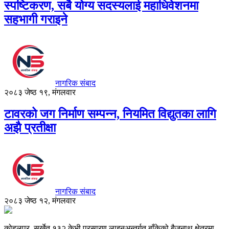
स्पष्टिकरण, सबै योग्य सदस्यलाई महाधिवेशनमा
सहभागी गराइने
नागरिक संबाद
२०८३ जेष्ठ १९, मंगलवार
टावरको जग निर्माण सम्पन्न, नियमित विद्युतका लागि
अझै प्रतीक्षा
नागरिक संबाद
२०८३ जेष्ठ १२, मंगलवार
कोहलपुर–सुर्खेत १३२ केभी प्रसारण लाइनअन्तर्गत बाँकेको बैजनाथ क्षेत्रमा