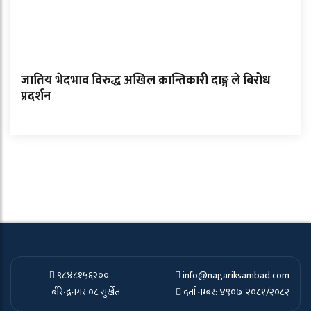
जातिय भेदभाव विरुद्ध अखिल क्रान्तिकारी दाङ्ग ले बिरोध
प्रदर्शन
९८४८१५६२००
info@nagariksambad.com
बीरेन्द्रनगर ०८ सुर्खेत
दर्ता नम्बर: ४९०७-२०८१/२०८२