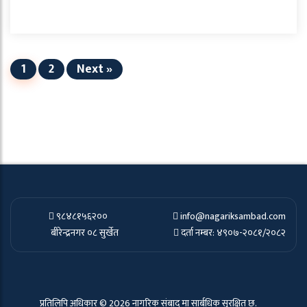
1
2
Next »
९८४८१५६२००
info@nagariksambad.com
बीरेन्द्रनगर ०८ सुर्खेत
दर्ता नम्बर: ४९०७-२०८१/२०८२
प्रतिलिपि अधिकार © 2026 नागरिक संबाद मा सार्बधिक सुरक्षित छ.