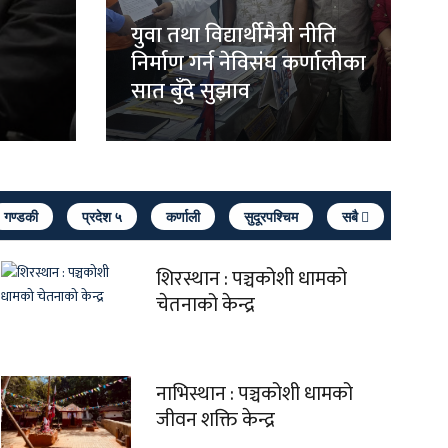
युवा तथा विद्यार्थीमैत्री नीति
निर्माण गर्न नेविसंघ कर्णालीका
सात बुँदे सुझाव
गण्डकी
प्रदेश ५
कर्णाली
सुदूरपश्चिम
सबै
शिरस्थान : पञ्चकोशी धामको
चेतनाको केन्द्र
नाभिस्थान : पञ्चकोशी धामको
जीवन शक्ति केन्द्र