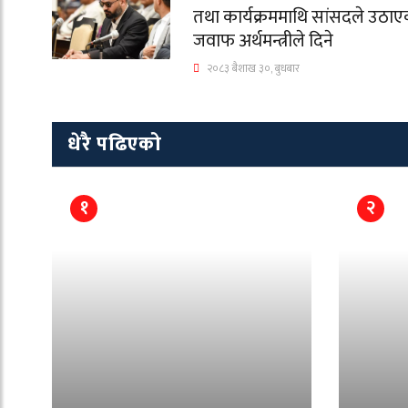
तथा कार्यक्रममाथि सांसदले उठाएका
जवाफ अर्थमन्त्रीले दिने
२०८३ बैशाख ३०, बुधबार
धेरै पढिएको
१
२
े