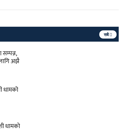
सबै
सम्पन्न,
 लागि अझै
शी धामको
ोशी धामको