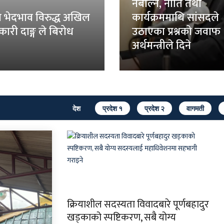
नबोल्ने, नीति तथा
 भेदभाव विरुद्ध अखिल
कार्यक्रममाथि सांसदले
तिकारी दाङ्ग ले बिरोध
उठाएका प्रश्नको जवाफ
अर्थमन्त्रीले दिने
देश
प्रदेश १
प्रदेश २
वागमती
क्रियाशील सदस्यता विवादबारे पूर्णबहादुर
खड्काको स्पष्टिकरण, सबै योग्य