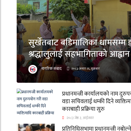
सुर्खेतबाट बडिमालिका धामसम्म डो
श्रद्धालुलाई सहभागिताको आह्वान
नागरिक संबाद
२०८३ असार २६, शुक्रबार
प्रधानमन्त्री कार्यालयको नाम दुरु
वडा सचिवलाई धम्की दिने व्यक्तिम
कारबाही प्रक्रिया सुरु
२०८३ जेष्ठ ३, आईतवार
प्रतिनिधिसभामा प्रधानमन्त्री नबोल्न