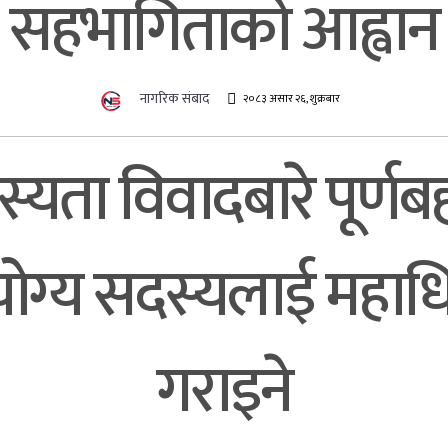
सहभागिताको आह्वान
नागरिक संबाद
२०८३ असार २६, शुक्रबार
्यता विवादबारे पूर्ण
ै योग्य सदस्यलाई महा
गराइने