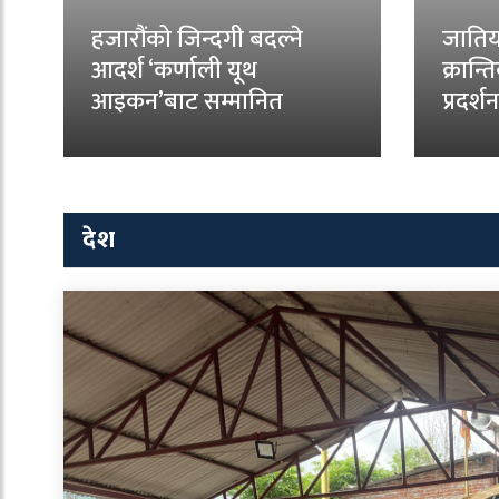
हजारौंको जिन्दगी बदल्ने
जातिय
आदर्श ‘कर्णाली यूथ
क्रान्
आइकन’बाट सम्मानित
प्रदर्शन
देश