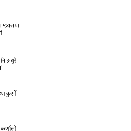
पाण्डवसम्म
ी
 पनि अधुरै
थ’
धा कुर्सी
‘कर्णाली