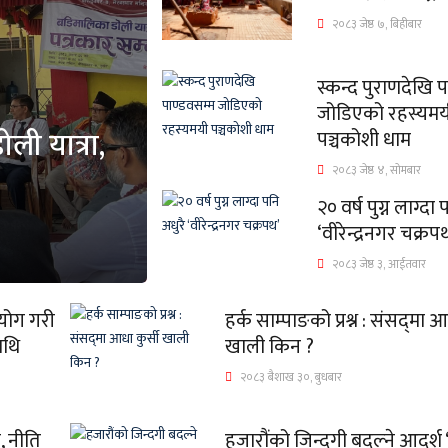
२०८३ जेष्ठ ७, बिहीबार
स्कन्द पुराणदेखि 
जोडिएको रहस्यमय
ली यात्रा,
पञ्चकोशी धाम
२०८३ जेष्ठ ४, सोमबार
२० वर्ष पुग्न लाग्दा
‘वीरेन्द्रनगर चक्रप
२०८३ जेष्ठ ३, आईतवार
पयोग गरी
हर्क साम्पाङको प्रश्न : संसद्‌मा आ
ाथि
खाली किन ?
२०८३ बैशाख ३०, बुधबार
े, नीति
हजारौंको जिन्दगी बदल्ने आदर्श 