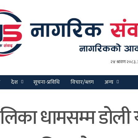
य
देश
सूचना-प्रविधि
विचार/ब्लग
अन्य
लिका धामसम्म डोली यात