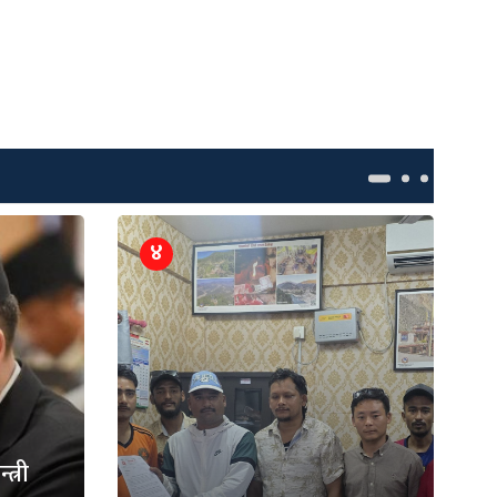
४
त्री