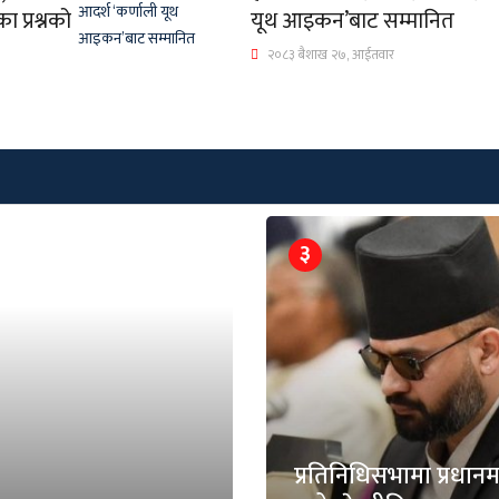
 प्रश्नको
यूथ आइकन’बाट सम्मानित
२०८३ बैशाख २७, आईतवार
३
प्रतिनिधिसभामा प्रधानमन्