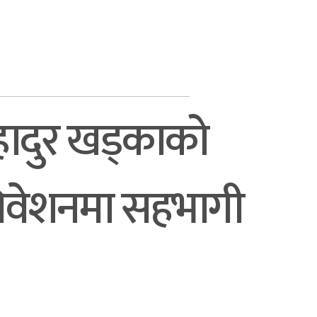
बहादुर खड्काको
धिवेशनमा सहभागी