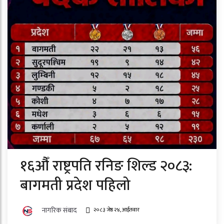
१६औँ राष्ट्रपति रनिङ शिल्ड २०८३:
बागमती प्रदेश पहिलो
नागरिक संबाद
२०८३ जेष्ठ २४, आईतवार