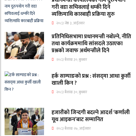
प्रधानमन्त्री कार्यालयको नाम दुरुपयोग
गरी वडा सचिवलाई धम्की दिने
व्यक्तिमाथि कारबाही प्रक्रिया सुरु
२०८३ जेष्ठ ३, आईतवार
प्रतिनिधिसभामा प्रधानमन्त्री नबोल्ने, नीति
तथा कार्यक्रममाथि सांसदले उठाएका
प्रश्नको जवाफ अर्थमन्त्रीले दिने
२०८३ बैशाख ३०, बुधबार
हर्क साम्पाङको प्रश्न : संसद्‌मा आधा कुर्सी
खाली किन ?
२०८३ बैशाख ३०, बुधबार
हजारौंको जिन्दगी बदल्ने आदर्श ‘कर्णाली
यूथ आइकन’बाट सम्मानित
२०८३ बैशाख २७, आईतवार