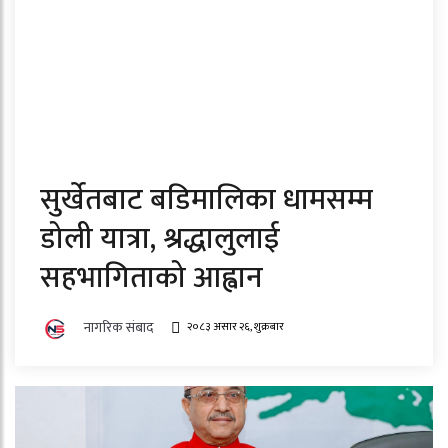
सुर्खेतबाट बडिमालिका धामसम्म
डोली यात्रा, श्रद्धालुलाई
सहभागिताको आह्वान
नागरिक संबाद
२०८३ असार २६, शुक्रबार