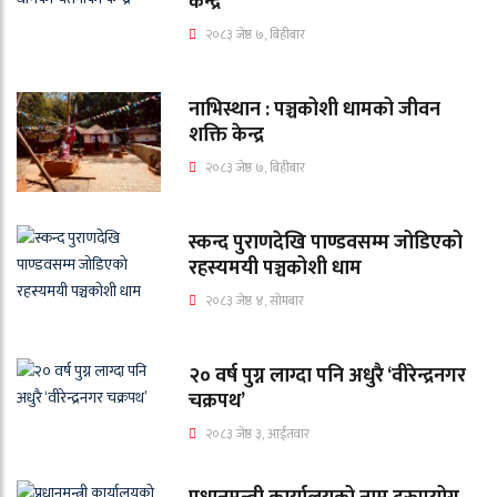
केन्द्र
२०८३ जेष्ठ ७, बिहीबार
नाभिस्थान : पञ्चकोशी धामको जीवन
शक्ति केन्द्र
२०८३ जेष्ठ ७, बिहीबार
स्कन्द पुराणदेखि पाण्डवसम्म जोडिएको
रहस्यमयी पञ्चकोशी धाम
२०८३ जेष्ठ ४, सोमबार
२० वर्ष पुग्न लाग्दा पनि अधुरै ‘वीरेन्द्रनगर
चक्रपथ’
२०८३ जेष्ठ ३, आईतवार