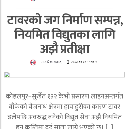
टावरको जग निर्माण सम्पन्न,
नियमित विद्युतका लागि
अझै प्रतीक्षा
नागरिक संबाद
२०८३ जेष्ठ १२, मंगलवार
कोहलपुर–सुर्खेत १३२ केभी प्रसारण लाइनअन्तर्गत
बाँकेको बैजनाथ क्षेत्रमा हावाहुरीका कारण टावर
ढलेपछि अवरुद्ध बनेको विद्युत सेवा अझै नियमित
हुन कम्तिमा दुई साता लाग्ने भएको छ। […]