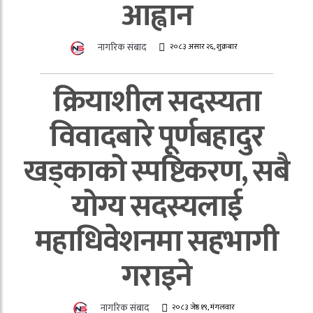
आह्वान
नागरिक संबाद
२०८३ असार २६, शुक्रबार
क्रियाशील सदस्यता
विवादबारे पूर्णबहादुर
खड्काको स्पष्टिकरण, सबै
योग्य सदस्यलाई
महाधिवेशनमा सहभागी
गराइने
नागरिक संबाद
२०८३ जेष्ठ १९, मंगलवार