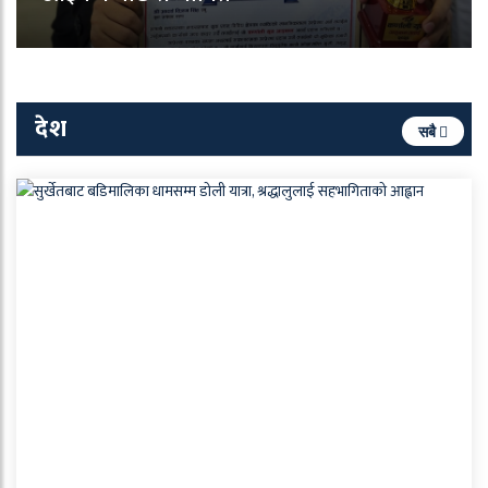
देश
सबै