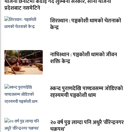
योजना छनोटमा कडाइ गर्दै लुम्बिनी सरकार, साना योजना
प्रदेशबाट नसमेटिने
शिरस्थान : पञ्चकोशी धामको चेतनाको
केन्द्र
नाभिस्थान : पञ्चकोशी धामको जीवन
शक्ति केन्द्र
स्कन्द पुराणदेखि पाण्डवसम्म जोडिएको
रहस्यमयी पञ्चकोशी धाम
२० वर्ष पुग्न लाग्दा पनि अधुरै ‘वीरेन्द्रनगर
चक्रपथ’