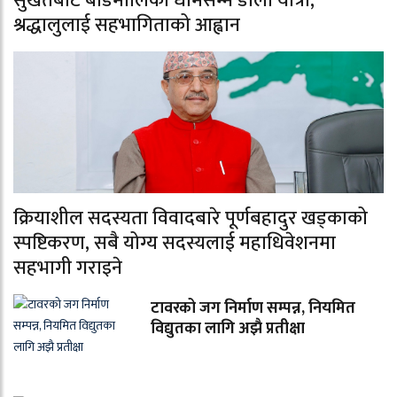
सुर्खेतबाट बडिमालिका धामसम्म डोली यात्रा,
श्रद्धालुलाई सहभागिताको आह्वान
क्रियाशील सदस्यता विवादबारे पूर्णबहादुर खड्काको
स्पष्टिकरण, सबै योग्य सदस्यलाई महाधिवेशनमा
सहभागी गराइने
टावरको जग निर्माण सम्पन्न, नियमित
विद्युतका लागि अझै प्रतीक्षा