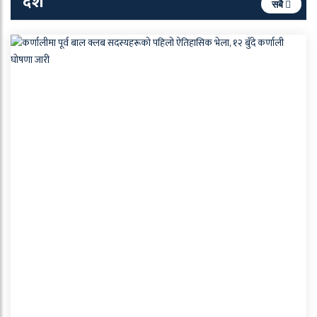
देश
सबै