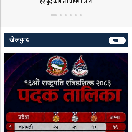
१२ बुँदे कर्णाली घोषणा जारी
खेलकुद
सबै