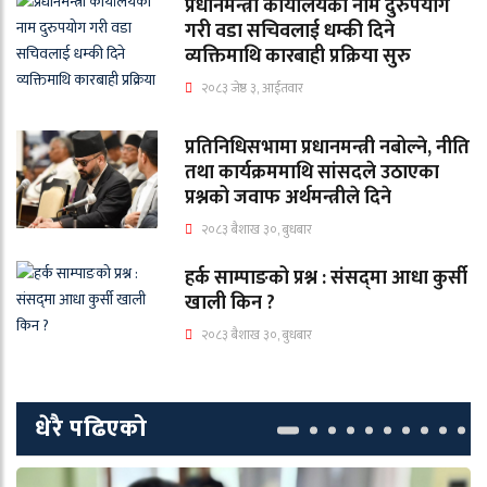
प्रधानमन्त्री कार्यालयको नाम दुरुपयोग
गरी वडा सचिवलाई धम्की दिने
व्यक्तिमाथि कारबाही प्रक्रिया सुरु
२०८३ जेष्ठ ३, आईतवार
प्रतिनिधिसभामा प्रधानमन्त्री नबोल्ने, नीति
तथा कार्यक्रममाथि सांसदले उठाएका
प्रश्नको जवाफ अर्थमन्त्रीले दिने
२०८३ बैशाख ३०, बुधबार
हर्क साम्पाङको प्रश्न : संसद्‌मा आधा कुर्सी
खाली किन ?
२०८३ बैशाख ३०, बुधबार
धेरै पढिएको