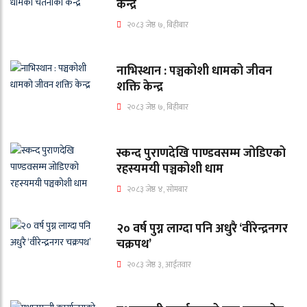
केन्द्र
२०८३ जेष्ठ ७, बिहीबार
नाभिस्थान : पञ्चकोशी धामको जीवन
शक्ति केन्द्र
२०८३ जेष्ठ ७, बिहीबार
स्कन्द पुराणदेखि पाण्डवसम्म जोडिएको
रहस्यमयी पञ्चकोशी धाम
२०८३ जेष्ठ ४, सोमबार
२० वर्ष पुग्न लाग्दा पनि अधुरै ‘वीरेन्द्रनगर
चक्रपथ’
२०८३ जेष्ठ ३, आईतवार