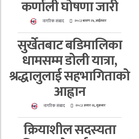
कर्णाली घोषणा जारी
नागरिक संबाद
२०८३ श्रावण २४, आईतवार
सुर्खेतबाट बडिमालिका
धामसम्म डोली यात्रा,
श्रद्धालुलाई सहभागिताको
आह्वान
नागरिक संबाद
२०८३ असार २६, शुक्रबार
क्रियाशील सदस्यता