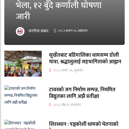
भेला, १२ बुँदे कर्णाली घोषणा
जारी
नागरिक संबाद
२०८३ श्रावण २४, आईतवार
सुर्खेतबाट बडिमालिका धामसम्म डोली
यात्रा, श्रद्धालुलाई सहभागिताको आह्वान
२०८३ असार २६, शुक्रबार
टावरको जग निर्माण सम्पन्न, नियमित
विद्युतका लागि अझै प्रतीक्षा
२०८३ जेष्ठ १२, मंगलवार
शिरस्थान : पञ्चकोशी धामको चेतनाको