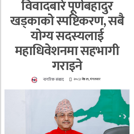
विवादबारे पूर्णबहादुर
खड्काको स्पष्टिकरण, सबै
योग्य सदस्यलाई
महाधिवेशनमा सहभागी
गराइने
नागरिक संबाद
२०८३ जेष्ठ १९, मंगलवार