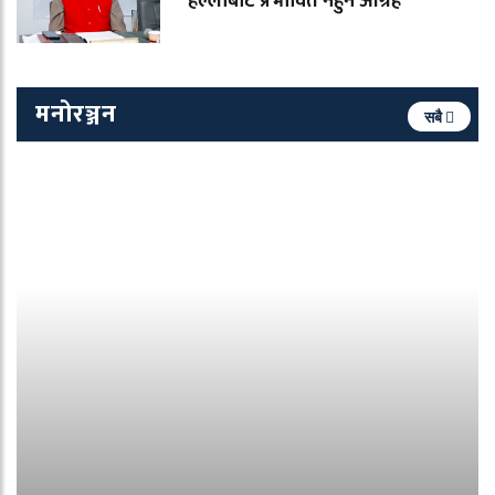
हल्लाबाट प्रभावित नहुन आग्रह
मनोरञ्जन
सबै