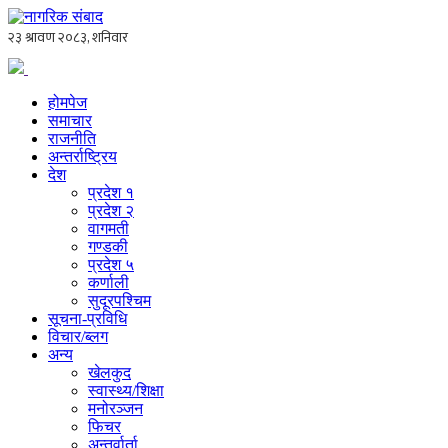
होमपेज
समाचार
राजनीति
अन्तर्राष्ट्रिय
देश
प्रदेश १
प्रदेश २
वागमती
गण्डकी
प्रदेश ५
कर्णाली
सुदूरपश्चिम
सूचना-प्रविधि
विचार/ब्लग
अन्य
खेलकुद
स्वास्थ्य/शिक्षा
मनोरञ्जन
फिचर
अन्तर्वार्ता