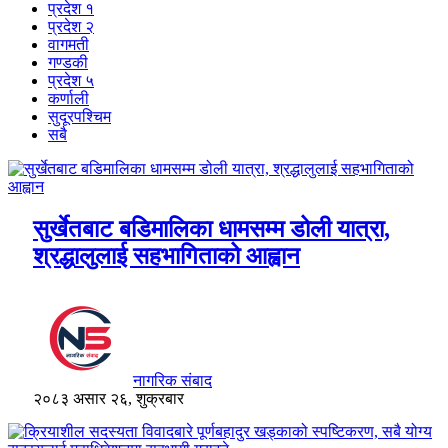
प्रदेश १
प्रदेश २
वागमती
गण्डकी
प्रदेश ५
कर्णाली
सुदूरपश्चिम
सबै
सुर्खेतबाट बडिमालिका धामसम्म डोली यात्रा,
श्रद्धालुलाई सहभागिताको आह्वान
नागरिक संबाद
२०८३ असार २६, शुक्रबार