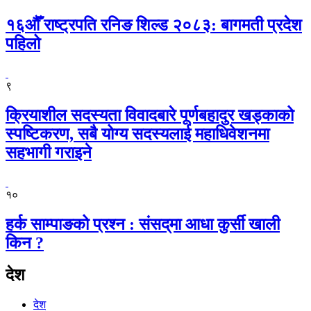
१६औँ राष्ट्रपति रनिङ शिल्ड २०८३: बागमती प्रदेश
पहिलो
९
क्रियाशील सदस्यता विवादबारे पूर्णबहादुर खड्काको
स्पष्टिकरण, सबै योग्य सदस्यलाई महाधिवेशनमा
सहभागी गराइने
१०
हर्क साम्पाङको प्रश्न : संसद्‌मा आधा कुर्सी खाली
किन ?
देश
देश