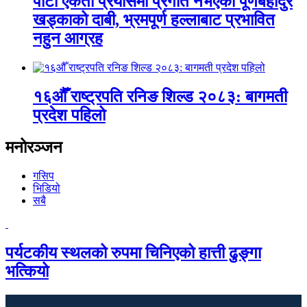
पार्टी एकता प्रयासमा प्रगति नभएको पूर्णबहादुर
खड्काको दाबी, भ्रमपूर्ण हल्लाबाट प्रभावित
नहुन आग्रह
१६औँ राष्ट्रपति रनिङ शिल्ड २०८३: बागमती
प्रदेश पहिलो
मनोरञ्जन
गसिप
भिडियो
सबै
पर्यटकीय स्थलको रुपमा चिनिएको हात्ती ढुङ्गा
भत्कियो