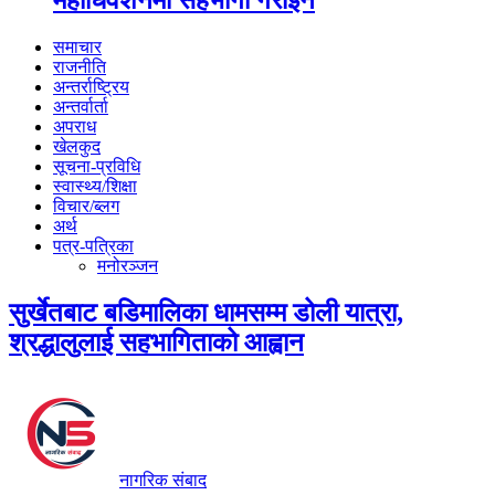
महाधिवेशनमा सहभागी गराइने
समाचार
राजनीति
अन्तर्राष्ट्रिय
अन्तर्वार्ता
अपराध
खेलकुद
सूचना-प्रविधि
स्वास्थ्य/शिक्षा
विचार/ब्लग
अर्थ
पत्र-पत्रिका
मनोरञ्जन
सुर्खेतबाट बडिमालिका धामसम्म डोली यात्रा,
श्रद्धालुलाई सहभागिताको आह्वान
नागरिक संबाद