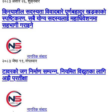
२०८३ असार २६, शुक्रबार
क्रियाशील सदस्यता विवादबारे पूर्णबहादुर खड्काको
स्पष्टिकरण, सबै योग्य सदस्यलाई महाधिवेशनमा
सहभागी गराइने
नागरिक संबाद
२०८३ जेष्ठ १९, मंगलवार
टावरको जग निर्माण सम्पन्न, नियमित विद्युतका लागि
अझै प्रतीक्षा
नागरिक संबाद