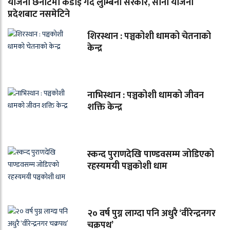
योजना छनोटमा कडाइ गर्दै लुम्बिनी सरकार, साना योजना
प्रदेशबाट नसमेटिने
शिरस्थान : पञ्चकोशी धामको चेतनाको
केन्द्र
नाभिस्थान : पञ्चकोशी धामको जीवन
शक्ति केन्द्र
स्कन्द पुराणदेखि पाण्डवसम्म जोडिएको
रहस्यमयी पञ्चकोशी धाम
२० वर्ष पुग्न लाग्दा पनि अधुरै ‘वीरेन्द्रनगर
चक्रपथ’