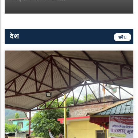
देश
सबै