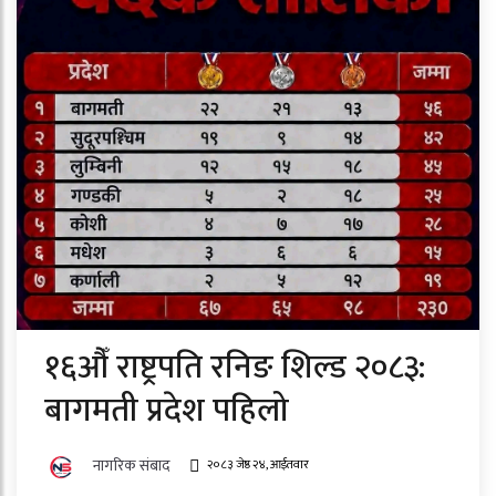
१६औँ राष्ट्रपति रनिङ शिल्ड २०८३:
बागमती प्रदेश पहिलो
नागरिक संबाद
२०८३ जेष्ठ २४, आईतवार