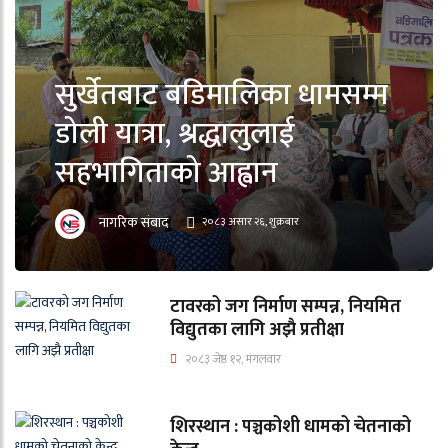
सुर्खेतबाट बडिमालिका धामसम्म
डोली यात्रा, श्रद्धालुलाई
सहभागिताको आह्वान
नागरिक संबाद
२०८३ असार २६, शुक्रबार
टावरको जग निर्माण सम्पन्न, नियमित
विद्युतका लागि अझै प्रतीक्षा
२०८३ जेष्ठ १२, मंगलवार
शिरस्थान : पञ्चकोशी धामको चेतनाको