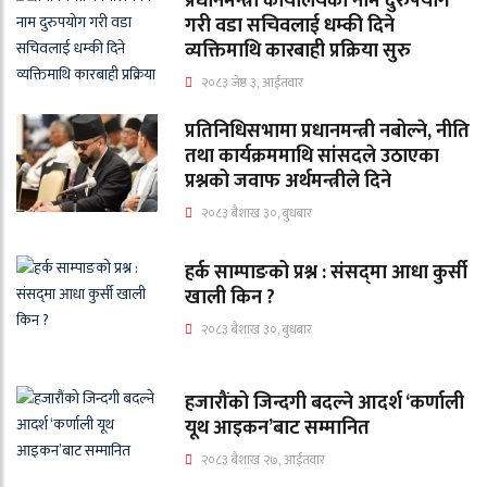
प्रधानमन्त्री कार्यालयको नाम दुरुपयोग
गरी वडा सचिवलाई धम्की दिने
व्यक्तिमाथि कारबाही प्रक्रिया सुरु
२०८३ जेष्ठ ३, आईतवार
प्रतिनिधिसभामा प्रधानमन्त्री नबोल्ने, नीति
तथा कार्यक्रममाथि सांसदले उठाएका
प्रश्नको जवाफ अर्थमन्त्रीले दिने
२०८३ बैशाख ३०, बुधबार
हर्क साम्पाङको प्रश्न : संसद्‌मा आधा कुर्सी
खाली किन ?
२०८३ बैशाख ३०, बुधबार
हजारौंको जिन्दगी बदल्ने आदर्श ‘कर्णाली
यूथ आइकन’बाट सम्मानित
२०८३ बैशाख २७, आईतवार