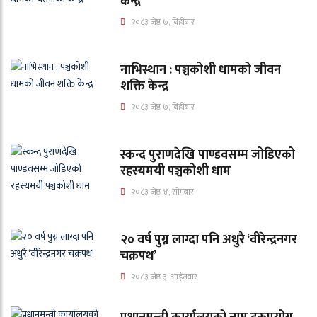
केन्द्र
२०८३ जेष्ठ ७, बिहीबार
नाभिस्थान : पञ्चकोशी धामको जीवन
शक्ति केन्द्र
२०८३ जेष्ठ ७, बिहीबार
स्कन्द पुराणदेखि पाण्डवसम्म जोडिएको
रहस्यमयी पञ्चकोशी धाम
२०८३ जेष्ठ ४, सोमबार
२० वर्ष पुग्न लाग्दा पनि अधुरै ‘वीरेन्द्रनगर
चक्रपथ’
२०८३ जेष्ठ ३, आईतवार