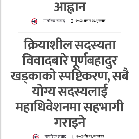
आह्वान
नागरिक संबाद
२०८३ असार २६, शुक्रबार
क्रियाशील सदस्यता
विवादबारे पूर्णबहादुर
खड्काको स्पष्टिकरण, सबै
योग्य सदस्यलाई
महाधिवेशनमा सहभागी
गराइने
नागरिक संबाद
२०८३ जेष्ठ १९, मंगलवार