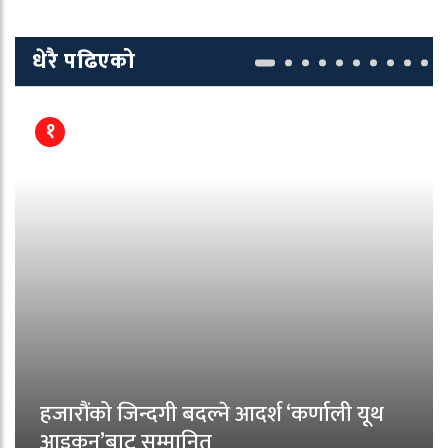
धेरै पढिएको
१
हजारौंको जिन्दगी बदल्ने आदर्श ‘कर्णाली यूथ
आइकन’बाट सम्मानित