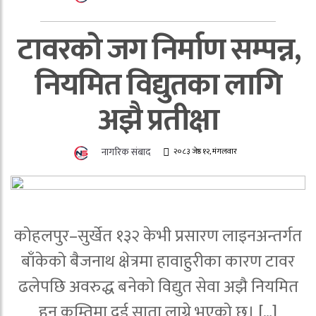
टावरको जग निर्माण सम्पन्न,
नियमित विद्युतका लागि
अझै प्रतीक्षा
नागरिक संबाद
२०८३ जेष्ठ १२, मंगलवार
कोहलपुर–सुर्खेत १३२ केभी प्रसारण लाइनअन्तर्गत
बाँकेको बैजनाथ क्षेत्रमा हावाहुरीका कारण टावर
ढलेपछि अवरुद्ध बनेको विद्युत सेवा अझै नियमित
हुन कम्तिमा दुई साता लाग्ने भएको छ। […]