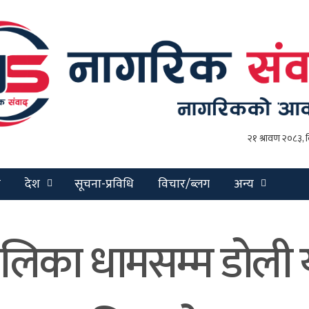
य
देश
सूचना-प्रविधि
विचार/ब्लग
अन्य
लिका धामसम्म डोली यात