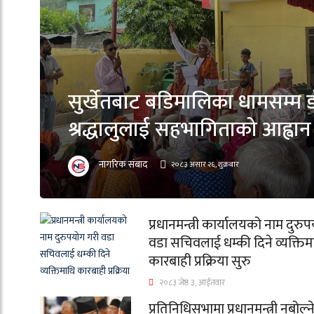
सुर्खेतबाट बडिमालिका धामसम्म डो
श्रद्धालुलाई सहभागिताको आह्वान
नागरिक संबाद
२०८३ असार २६, शुक्रबार
प्रधानमन्त्री कार्यालयको नाम दुरु
वडा सचिवलाई धम्की दिने व्यक्तिम
कारबाही प्रक्रिया सुरु
२०८३ जेष्ठ ३, आईतवार
प्रतिनिधिसभामा प्रधानमन्त्री नबोल्न