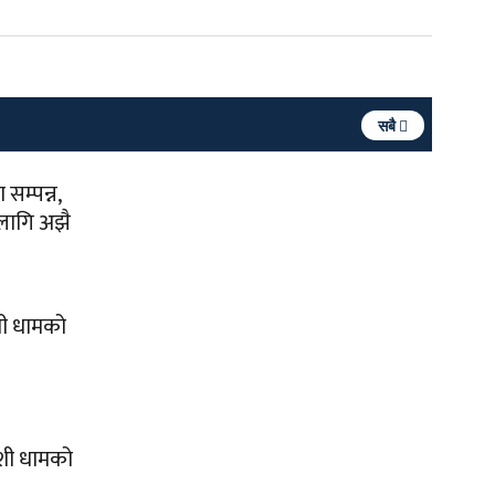
सबै
सम्पन्न,
 लागि अझै
शी धामको
ोशी धामको