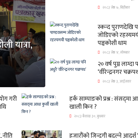
२०८३ जेष्ठ ७, बिहीबार
स्कन्द पुराणदेखि 
जोडिएको रहस्यमय
ली यात्रा,
पञ्चकोशी धाम
२०८३ जेष्ठ ४, सोमबार
२० वर्ष पुग्न लाग्दा
‘वीरेन्द्रनगर चक्रप
२०८३ जेष्ठ ३, आईतवार
पयोग गरी
हर्क साम्पाङको प्रश्न : संसद्‌मा आ
ाथि
खाली किन ?
२०८३ बैशाख ३०, बुधबार
े, नीति
हजारौंको जिन्दगी बदल्ने आदर्श 