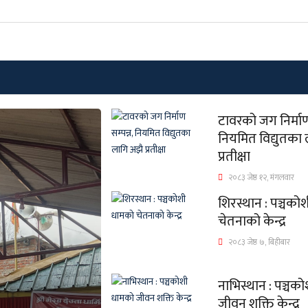
टावरको जग निर्माण 
नियमित विद्युतका
प्रतीक्षा
२०८३ जेष्ठ १२, मंगलवार
शिरस्थान : पञ्चको
चेतनाको केन्द्र
२०८३ जेष्ठ ७, बिहीबार
नाभिस्थान : पञ्चक
जीवन शक्ति केन्द्र