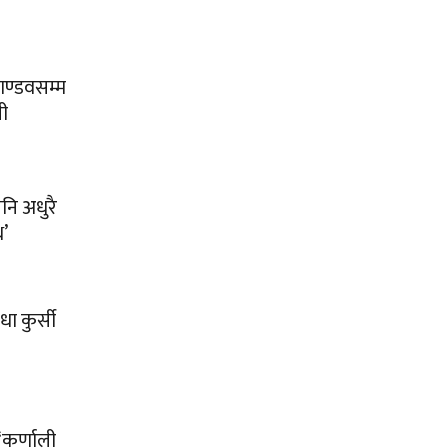
पाण्डवसम्म
ी
 पनि अधुरै
थ’
धा कुर्सी
‘कर्णाली