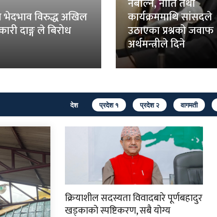
नबोल्ने, नीति तथा
 भेदभाव विरुद्ध अखिल
कार्यक्रममाथि सांसदले
तिकारी दाङ्ग ले बिरोध
उठाएका प्रश्नको जवाफ
अर्थमन्त्रीले दिने
देश
प्रदेश १
प्रदेश २
वागमती
क्रियाशील सदस्यता विवादबारे पूर्णबहादुर
खड्काको स्पष्टिकरण, सबै योग्य