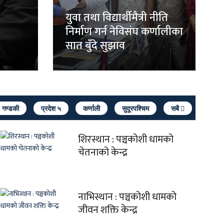
युवा तथा विद्यार्थीमैत्री नीति
निर्माण गर्न नेविसंघ कर्णालीका
सात बुँदे सुझाव
गण्डकी
प्रदेश ५
कर्णाली
सुदूरपश्चिम
सबै
शिरस्थान : पञ्चकोशी धामको
चेतनाको केन्द्र
नाभिस्थान : पञ्चकोशी धामको
जीवन शक्ति केन्द्र