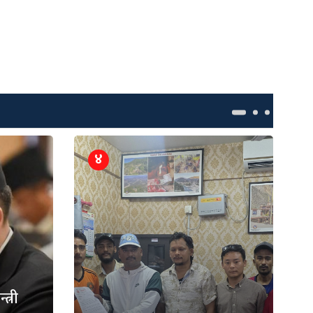
४
त्री