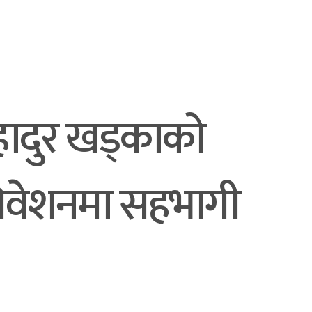
बहादुर खड्काको
धिवेशनमा सहभागी