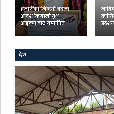
हजारौंको जिन्दगी बदल्ने
जातिय
आदर्श ‘कर्णाली यूथ
क्रान्
आइकन’बाट सम्मानित
प्रदर्शन
देश