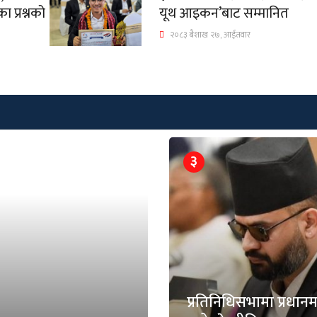
 प्रश्नको
यूथ आइकन’बाट सम्मानित
२०८३ बैशाख २७, आईतवार
३
प्रतिनिधिसभामा प्रधानमन्