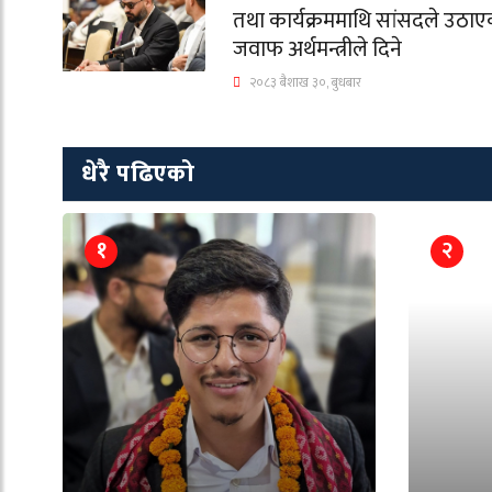
तथा कार्यक्रममाथि सांसदले उठाएका
जवाफ अर्थमन्त्रीले दिने
२०८३ बैशाख ३०, बुधबार
धेरै पढिएको
१
२
े