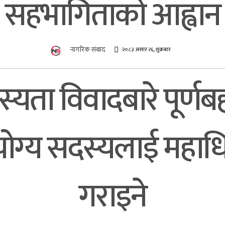
सहभागिताको आह्वान
नागरिक संबाद
२०८३ असार २६, शुक्रबार
्यता विवादबारे पूर्ण
ै योग्य सदस्यलाई महा
गराइने